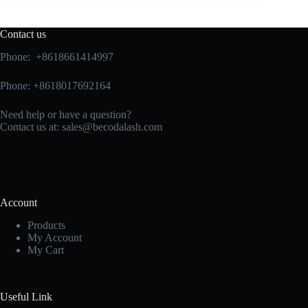
Contact us
Phone: +8618661414997
Phone: +8618017692164
Need help or have a question?
Contact us at:
sales@becodalash.com
Account
Products
My Account
My Cart
Useful Link