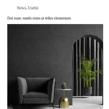
News
,
Useful
Dui nunc mattis enim ut tellus elementum