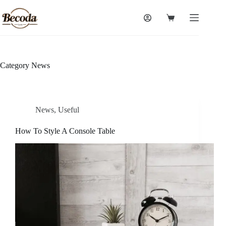
Skip
to
Shopping
content
cart
Category
News
News
,
Useful
How To Style A Console Table