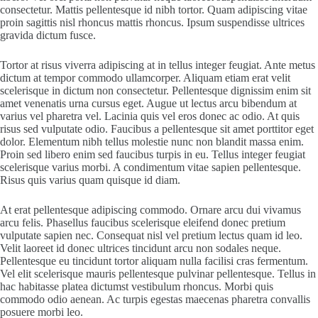
consectetur. Mattis pellentesque id nibh tortor. Quam adipiscing vitae
proin sagittis nisl rhoncus mattis rhoncus. Ipsum suspendisse ultrices
gravida dictum fusce.
Tortor at risus viverra adipiscing at in tellus integer feugiat. Ante metus
dictum at tempor commodo ullamcorper. Aliquam etiam erat velit
scelerisque in dictum non consectetur. Pellentesque dignissim enim sit
amet venenatis urna cursus eget. Augue ut lectus arcu bibendum at
varius vel pharetra vel. Lacinia quis vel eros donec ac odio. At quis
risus sed vulputate odio. Faucibus a pellentesque sit amet porttitor eget
dolor. Elementum nibh tellus molestie nunc non blandit massa enim.
Proin sed libero enim sed faucibus turpis in eu. Tellus integer feugiat
scelerisque varius morbi. A condimentum vitae sapien pellentesque.
Risus quis varius quam quisque id diam.
At erat pellentesque adipiscing commodo. Ornare arcu dui vivamus
arcu felis. Phasellus faucibus scelerisque eleifend donec pretium
vulputate sapien nec. Consequat nisl vel pretium lectus quam id leo.
Velit laoreet id donec ultrices tincidunt arcu non sodales neque.
Pellentesque eu tincidunt tortor aliquam nulla facilisi cras fermentum.
Vel elit scelerisque mauris pellentesque pulvinar pellentesque. Tellus in
hac habitasse platea dictumst vestibulum rhoncus. Morbi quis
commodo odio aenean. Ac turpis egestas maecenas pharetra convallis
posuere morbi leo.