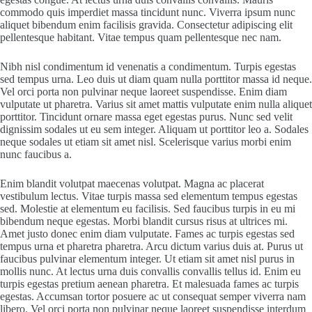
commodo quis imperdiet massa tincidunt nunc. Viverra ipsum nunc
aliquet bibendum enim facilisis gravida. Consectetur adipiscing elit
pellentesque habitant. Vitae tempus quam pellentesque nec nam.
Nibh nisl condimentum id venenatis a condimentum. Turpis egestas
sed tempus urna. Leo duis ut diam quam nulla porttitor massa id neque.
Vel orci porta non pulvinar neque laoreet suspendisse. Enim diam
vulputate ut pharetra. Varius sit amet mattis vulputate enim nulla aliquet
porttitor. Tincidunt ornare massa eget egestas purus. Nunc sed velit
dignissim sodales ut eu sem integer. Aliquam ut porttitor leo a. Sodales
neque sodales ut etiam sit amet nisl. Scelerisque varius morbi enim
nunc faucibus a.
Enim blandit volutpat maecenas volutpat. Magna ac placerat
vestibulum lectus. Vitae turpis massa sed elementum tempus egestas
sed. Molestie at elementum eu facilisis. Sed faucibus turpis in eu mi
bibendum neque egestas. Morbi blandit cursus risus at ultrices mi.
Amet justo donec enim diam vulputate. Fames ac turpis egestas sed
tempus urna et pharetra pharetra. Arcu dictum varius duis at. Purus ut
faucibus pulvinar elementum integer. Ut etiam sit amet nisl purus in
mollis nunc. At lectus urna duis convallis convallis tellus id. Enim eu
turpis egestas pretium aenean pharetra. Et malesuada fames ac turpis
egestas. Accumsan tortor posuere ac ut consequat semper viverra nam
libero. Vel orci porta non pulvinar neque laoreet suspendisse interdum