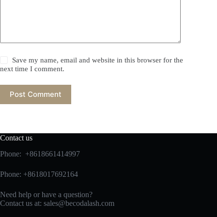
Save my name, email and website in this browser for the
next time I comment.
Post Comment
Contact us
Phone: +8618661414997
Phone: +8618017692164
Need help or have a question?
Contact us at:
sales@becodalash.com