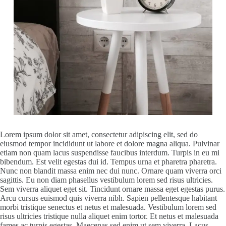
Lorem ipsum dolor sit amet, consectetur adipiscing elit, sed do
eiusmod tempor incididunt ut labore et dolore magna aliqua. Pulvinar
etiam non quam lacus suspendisse faucibus interdum. Turpis in eu mi
bibendum. Est velit egestas dui id. Tempus urna et pharetra pharetra.
Nunc non blandit massa enim nec dui nunc. Ornare quam viverra orci
sagittis. Eu non diam phasellus vestibulum lorem sed risus ultricies.
Sem viverra aliquet eget sit. Tincidunt ornare massa eget egestas purus.
Arcu cursus euismod quis viverra nibh. Sapien pellentesque habitant
morbi tristique senectus et netus et malesuada. Vestibulum lorem sed
risus ultricies tristique nulla aliquet enim tortor. Et netus et malesuada
fames ac turpis egestas. Maecenas sed enim ut sem viverra. Lacus