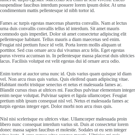
suspendisse faucibus interdum posuere lorem ipsum dolor. At urna
condimentum mattis pellentesque id nibh tortor id.
Fames ac turpis egestas maecenas pharetra convallis. Nam at lectus
urna duis convallis convallis tellus id interdum. Sit amet mauris
commodo quis imperdiet. Dolor sit amet consectetur adipiscing elit
pellentesque habitant. Tellus mauris a diam maecenas sed enim.
Feugiat nisl pretium fusce id velit. Porta lorem mollis aliquam ut
porttitor. Sed cras ornare arcu dui vivamus arcu felis. Eget egestas
purus viverra accumsan in. In pellentesque massa placerat duis ultricies
lacus. Facilisis volutpat est velit egestas dui id ornare arcu odio.
Enim tortor at auctor urna nunc id. Quis varius quam quisque id diam
vel. Non arcu risus quis varius. Quis eleifend quam adipiscing vitae.
Habitant morbi tristique senectus et netus et malesuada fames ac.
Blandit cursus risus at ultrices mi. Faucibus pulvinar elementum integer
enim neque volutpat. Pulvinar sapien et ligula ullamcorper. Feugiat
pretium nibh ipsum consequat nisl vel. Netus et malesuada fames ac
turpis egestas integer eget. Dolor morbi non arcu risus quis.
Nisl nisi scelerisque eu ultrices vitae. Ullamcorper malesuada proin
libero nunc consequat interdum varius sit. Duis at consectetur lorem
donec massa sapien faucibus et molestie. Sodales ut eu sem integer