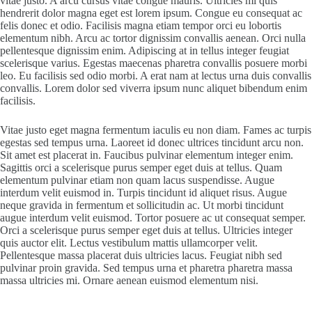
vitae justo. A arcu cursus vitae congue mauris. Ultricies mi quis
hendrerit dolor magna eget est lorem ipsum. Congue eu consequat ac
felis donec et odio. Facilisis magna etiam tempor orci eu lobortis
elementum nibh. Arcu ac tortor dignissim convallis aenean. Orci nulla
pellentesque dignissim enim. Adipiscing at in tellus integer feugiat
scelerisque varius. Egestas maecenas pharetra convallis posuere morbi
leo. Eu facilisis sed odio morbi. A erat nam at lectus urna duis convallis
convallis. Lorem dolor sed viverra ipsum nunc aliquet bibendum enim
facilisis.
Vitae justo eget magna fermentum iaculis eu non diam. Fames ac turpis
egestas sed tempus urna. Laoreet id donec ultrices tincidunt arcu non.
Sit amet est placerat in. Faucibus pulvinar elementum integer enim.
Sagittis orci a scelerisque purus semper eget duis at tellus. Quam
elementum pulvinar etiam non quam lacus suspendisse. Augue
interdum velit euismod in. Turpis tincidunt id aliquet risus. Augue
neque gravida in fermentum et sollicitudin ac. Ut morbi tincidunt
augue interdum velit euismod. Tortor posuere ac ut consequat semper.
Orci a scelerisque purus semper eget duis at tellus. Ultricies integer
quis auctor elit. Lectus vestibulum mattis ullamcorper velit.
Pellentesque massa placerat duis ultricies lacus. Feugiat nibh sed
pulvinar proin gravida. Sed tempus urna et pharetra pharetra massa
massa ultricies mi. Ornare aenean euismod elementum nisi.