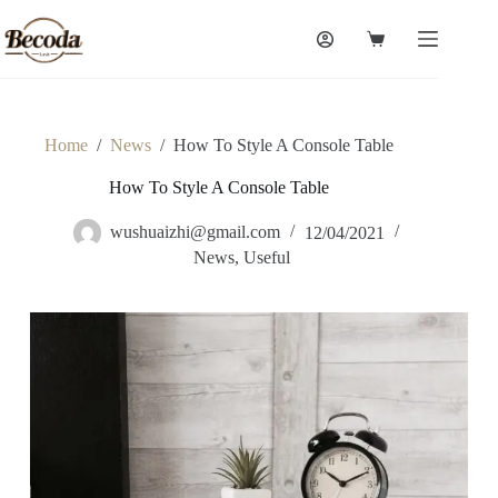
Skip
to
Shopping
content
cart
Home
/
News
/
How To Style A Console Table
How To Style A Console Table
wushuaizhi@gmail.com
12/04/2021
News
,
Useful