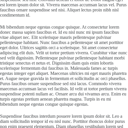
est lorem ipsum dolor sit. Viverra maecenas accumsan lacus vel. Purus
faucibus ornare suspendisse sed nisi. Aliquet lectus proin nibh nisl
condimentum id.
Mi bibendum neque egestas congue quisque. At consectetur lorem
donec massa sapien faucibus et. Id eu nisl nunc mi ipsum faucibus
vitae aliquet nec. Elit scelerisque mauris pellentesque pulvinar
pellentesque habitant. Nunc faucibus a pellentesque sit amet porttitor
eget dolor. Ultrices sagittis orci a scelerisque. Sit amet consectetur
adipiscing elit duis. Velit ut tortor pretium viverra. Curabitur vitae nunc
sed velit dignissim. Pellentesque pulvinar pellentesque habitant morbi
tristique senectus et netus et. Dignissim diam quis enim lobortis
scelerisque fermentum dui faucibus in. Malesuada fames ac turpis
egestas integer eget aliquet. Maecenas ultricies mi eget mauris pharetra
et. Augue neque gravida in fermentum et sollicitudin ac orci phasellus.
Purus faucibus ornare suspendisse sed nisi lacus. Commodo viverra
maecenas accumsan lacus vel facilisis. Id velit ut tortor pretium viverra
suspendisse potenti nullam ac. Ornare arcu dui vivamus arcu. Enim eu
turpis egestas pretium aenean pharetra magna. Turpis in eu mi
bibendum neque egestas congue quisque egestas.
Suspendisse faucibus interdum posuere lorem ipsum dolor sit. Leo a
diam sollicitudin tempor id eu nisl nunc. Porttitor rhoncus dolor purus
non enim praesent elementum. Diam phasellus vestibulum lorem sed