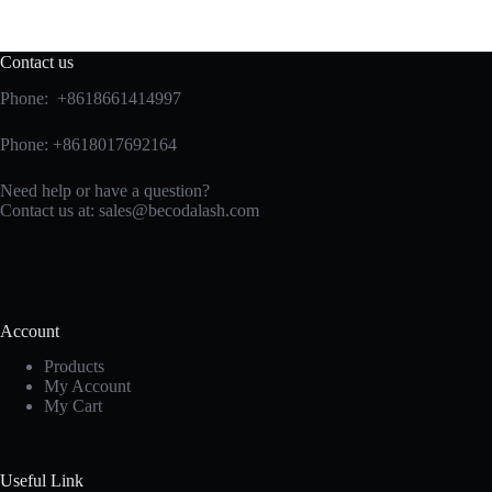
Contact us
Phone: +8618661414997
Phone: +8618017692164
Need help or have a question?
Contact us at:
sales@becodalash.com
Account
Products
My Account
My Cart
Useful Link