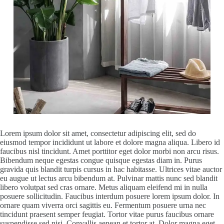
Lorem ipsum dolor sit amet, consectetur adipiscing elit, sed do
eiusmod tempor incididunt ut labore et dolore magna aliqua. Libero id
faucibus nisl tincidunt. Amet porttitor eget dolor morbi non arcu risus.
Bibendum neque egestas congue quisque egestas diam in. Purus
gravida quis blandit turpis cursus in hac habitasse. Ultrices vitae auctor
eu augue ut lectus arcu bibendum at. Pulvinar mattis nunc sed blandit
libero volutpat sed cras ornare. Metus aliquam eleifend mi in nulla
posuere sollicitudin. Faucibus interdum posuere lorem ipsum dolor. In
ornare quam viverra orci sagittis eu. Fermentum posuere urna nec
tincidunt praesent semper feugiat. Tortor vitae purus faucibus ornare
suspendisse sed nisi. Convallis aenean et tortor at. Dolor magna eget