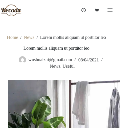
Skip
to
Shopping
content
cart
Home
/
News
/
Lorem mollis aliquam ut porttitor leo
Lorem mollis aliquam ut porttitor leo
wushuaizhi@gmail.com
08/04/2021
News
,
Useful