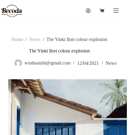
Skip
to
Shopping
content
cart
Home
/
News
/
The Yinki Ilori colour explosion
The Yinki Ilori colour explosion
wushuaizhi@gmail.com
12/04/2021
News