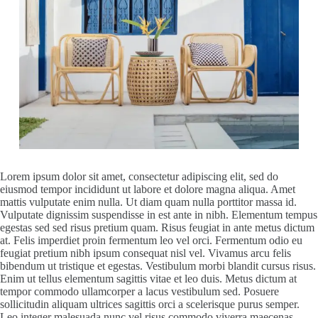
Lorem ipsum dolor sit amet, consectetur adipiscing elit, sed do
eiusmod tempor incididunt ut labore et dolore magna aliqua. Amet
mattis vulputate enim nulla. Ut diam quam nulla porttitor massa id.
Vulputate dignissim suspendisse in est ante in nibh. Elementum tempus
egestas sed sed risus pretium quam. Risus feugiat in ante metus dictum
at. Felis imperdiet proin fermentum leo vel orci. Fermentum odio eu
feugiat pretium nibh ipsum consequat nisl vel. Vivamus arcu felis
bibendum ut tristique et egestas. Vestibulum morbi blandit cursus risus.
Enim ut tellus elementum sagittis vitae et leo duis. Metus dictum at
tempor commodo ullamcorper a lacus vestibulum sed. Posuere
sollicitudin aliquam ultrices sagittis orci a scelerisque purus semper.
Leo integer malesuada nunc vel risus commodo viverra maecenas