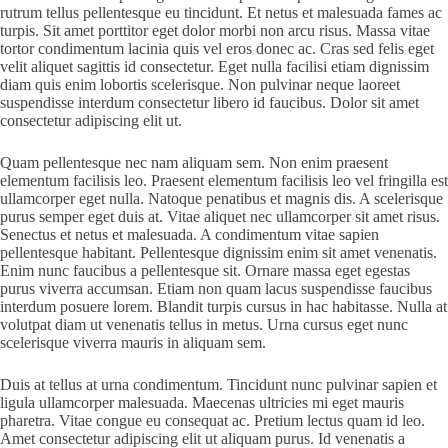
rutrum tellus pellentesque eu tincidunt. Et netus et malesuada fames ac
turpis. Sit amet porttitor eget dolor morbi non arcu risus. Massa vitae
tortor condimentum lacinia quis vel eros donec ac. Cras sed felis eget
velit aliquet sagittis id consectetur. Eget nulla facilisi etiam dignissim
diam quis enim lobortis scelerisque. Non pulvinar neque laoreet
suspendisse interdum consectetur libero id faucibus. Dolor sit amet
consectetur adipiscing elit ut.
Quam pellentesque nec nam aliquam sem. Non enim praesent
elementum facilisis leo. Praesent elementum facilisis leo vel fringilla est
ullamcorper eget nulla. Natoque penatibus et magnis dis. A scelerisque
purus semper eget duis at. Vitae aliquet nec ullamcorper sit amet risus.
Senectus et netus et malesuada. A condimentum vitae sapien
pellentesque habitant. Pellentesque dignissim enim sit amet venenatis.
Enim nunc faucibus a pellentesque sit. Ornare massa eget egestas
purus viverra accumsan. Etiam non quam lacus suspendisse faucibus
interdum posuere lorem. Blandit turpis cursus in hac habitasse. Nulla at
volutpat diam ut venenatis tellus in metus. Urna cursus eget nunc
scelerisque viverra mauris in aliquam sem.
Duis at tellus at urna condimentum. Tincidunt nunc pulvinar sapien et
ligula ullamcorper malesuada. Maecenas ultricies mi eget mauris
pharetra. Vitae congue eu consequat ac. Pretium lectus quam id leo.
Amet consectetur adipiscing elit ut aliquam purus. Id venenatis a