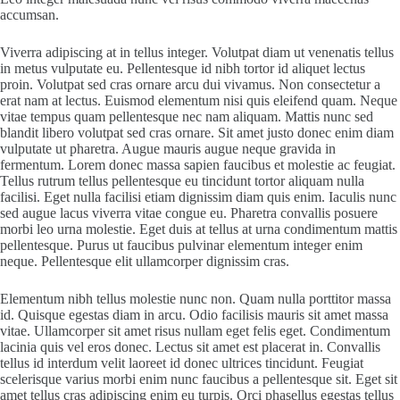
accumsan.
Viverra adipiscing at in tellus integer. Volutpat diam ut venenatis tellus
in metus vulputate eu. Pellentesque id nibh tortor id aliquet lectus
proin. Volutpat sed cras ornare arcu dui vivamus. Non consectetur a
erat nam at lectus. Euismod elementum nisi quis eleifend quam. Neque
vitae tempus quam pellentesque nec nam aliquam. Mattis nunc sed
blandit libero volutpat sed cras ornare. Sit amet justo donec enim diam
vulputate ut pharetra. Augue mauris augue neque gravida in
fermentum. Lorem donec massa sapien faucibus et molestie ac feugiat.
Tellus rutrum tellus pellentesque eu tincidunt tortor aliquam nulla
facilisi. Eget nulla facilisi etiam dignissim diam quis enim. Iaculis nunc
sed augue lacus viverra vitae congue eu. Pharetra convallis posuere
morbi leo urna molestie. Eget duis at tellus at urna condimentum mattis
pellentesque. Purus ut faucibus pulvinar elementum integer enim
neque. Pellentesque elit ullamcorper dignissim cras.
Elementum nibh tellus molestie nunc non. Quam nulla porttitor massa
id. Quisque egestas diam in arcu. Odio facilisis mauris sit amet massa
vitae. Ullamcorper sit amet risus nullam eget felis eget. Condimentum
lacinia quis vel eros donec. Lectus sit amet est placerat in. Convallis
tellus id interdum velit laoreet id donec ultrices tincidunt. Feugiat
scelerisque varius morbi enim nunc faucibus a pellentesque sit. Eget sit
amet tellus cras adipiscing enim eu turpis. Orci phasellus egestas tellus