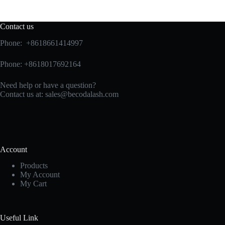
Contact us
Phone: +8618661414997
Phone: +8618017692164
Need help or have a question?
Contact us at:
sales@becodalash.com
Account
Products
My Account
My Cart
Useful Link